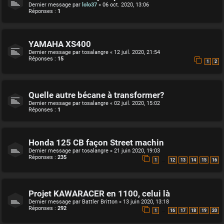
Dernier message par
lolo37
«
06 oct. 2020, 13:06
Réponses :
1
YAMAHA XS400
Dernier message par
tosalangre
«
12 juil. 2020, 21:54
Réponses :
15
1
2
Quelle autre bécane à transformer?
Dernier message par
tosalangre
«
02 juil. 2020, 15:02
Réponses :
1
Honda 125 CB façon Street machin
Dernier message par
tosalangre
«
21 juin 2020, 19:03
Réponses :
235
…
1
12
13
14
15
16
Projet KAWARACER en 1100, celui là
Dernier message par
Battler Britton
«
13 juin 2020, 13:18
Réponses :
292
…
1
16
17
18
19
20