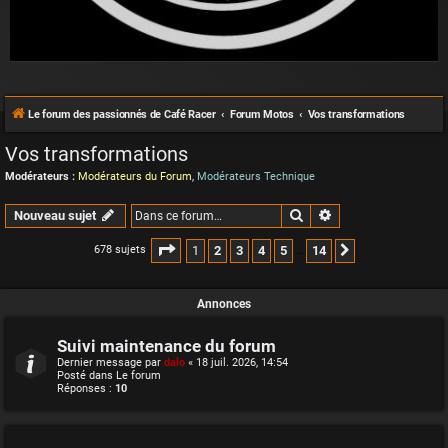
Le forum des passionnés de Café Racer
Forum Motos
Vos transformations
Vos transformations
Modérateurs :
Modérateurs du Forum
,
Modérateurs Technique
Rechercher
Recherche avancée
Nouveau sujet
Page
1
sur
14
1
2
3
4
5
14
678 sujets
Suivante
…
Annonces
Suivi maintenance du forum
Dernier message par
dalo
«
18 juil. 2026, 14:54
Posté dans
Le forum
Réponses :
10