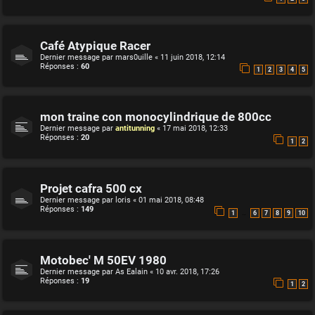
Café Atypique Racer
Dernier message par
mars0uille
«
11 juin 2018, 12:14
Réponses :
60
1
2
3
4
5
mon traine con monocylindrique de 800cc
Dernier message par
antitunning
«
17 mai 2018, 12:33
Réponses :
20
1
2
Projet cafra 500 cx
Dernier message par
loris
«
01 mai 2018, 08:48
Réponses :
149
…
1
6
7
8
9
10
Motobec' M 50EV 1980
Dernier message par
As Ealain
«
10 avr. 2018, 17:26
Réponses :
19
1
2