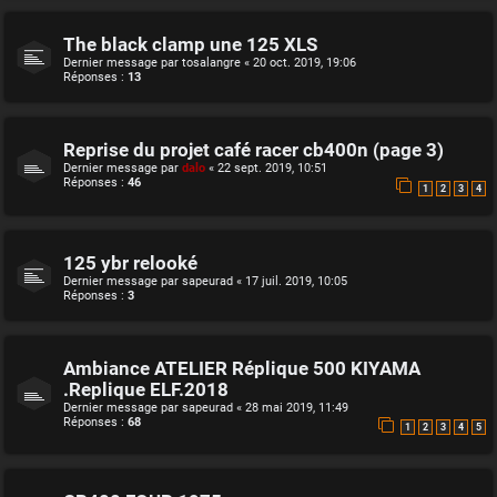
The black clamp une 125 XLS
Dernier message par
tosalangre
«
20 oct. 2019, 19:06
Réponses :
13
Reprise du projet café racer cb400n (page 3)
Dernier message par
dalo
«
22 sept. 2019, 10:51
Réponses :
46
1
2
3
4
125 ybr relooké
Dernier message par
sapeurad
«
17 juil. 2019, 10:05
Réponses :
3
Ambiance ATELIER Réplique 500 KIYAMA
.Replique ELF.2018
Dernier message par
sapeurad
«
28 mai 2019, 11:49
Réponses :
68
1
2
3
4
5