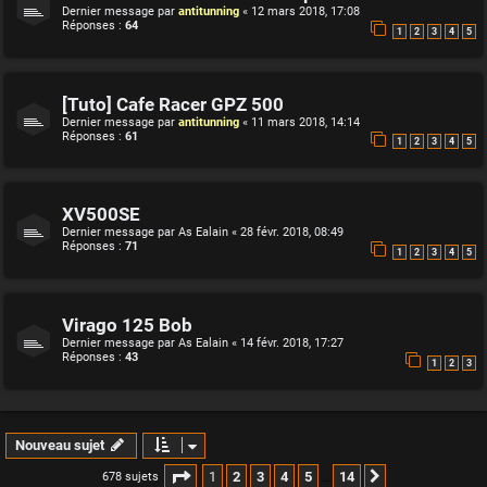
Dernier message par
antitunning
«
12 mars 2018, 17:08
Réponses :
64
1
2
3
4
5
[Tuto] Cafe Racer GPZ 500
Dernier message par
antitunning
«
11 mars 2018, 14:14
Réponses :
61
1
2
3
4
5
XV500SE
Dernier message par
As Ealain
«
28 févr. 2018, 08:49
Réponses :
71
1
2
3
4
5
Virago 125 Bob
Dernier message par
As Ealain
«
14 févr. 2018, 17:27
Réponses :
43
1
2
3
Nouveau sujet
Page
1
sur
14
1
2
3
4
5
14
678 sujets
Suivante
…