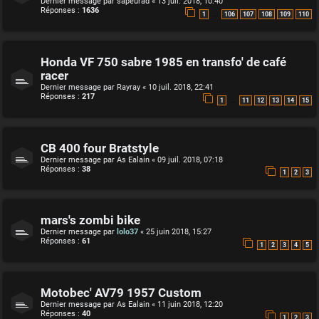
Dernier message par
sapeurad
«
13 juil. 2018, 10:40
Réponses :
1636
…
1
106
107
108
109
110
Honda VF 750 sabre 1985 en transfo' de café
racer
Dernier message par
Rayray
«
10 juil. 2018, 22:41
Réponses :
217
…
1
11
12
13
14
15
CB 400 four Bratstyle
Dernier message par
As Ealain
«
09 juil. 2018, 07:18
Réponses :
38
1
2
3
mars's zombi bike
Dernier message par
lolo37
«
25 juin 2018, 15:27
Réponses :
61
1
2
3
4
5
Motobec' AV79 1957 Custom
Dernier message par
As Ealain
«
11 juin 2018, 12:20
Réponses :
40
1
2
3