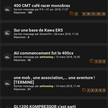
400 CMT café racer monobras
Dernier message par
P-K
«
01 avr. 2018, 11:27
Réponses :
180
…
1
9
10
11
12
13
Sur une base de Kawa ER5
Dernier message par
StevenTnr
«
28 mars 2018, 11:35
Réponses :
6
AU commencement fut le 400cx
Dernier message par
antitunning
«
15 mars 2018, 16:35
Réponses :
32
1
2
3
une mob , une association,... une aventure !
[TERMINE]
Dernier message par
antitunning
«
14 mars 2018, 11:44
Réponses :
67
1
2
3
4
5
GL1200 KOMPRESSOR c'est parti