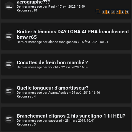
aerographe???
Dernier message par
Paul
«
17 avr. 2025, 15:49
Réponses :
81
1
2
3
4
5
6
Boitier 5 témoins DAYTONA ALPHA branchement
bmw r65
Dernier message par
alsace mon gaaass
«
15 févr. 2021, 00:21
Cocottes de frein bon marché ?
Dernier message par
voucht
«
22 avr. 2020, 16:36
Quelle longueur d'amortisseur?
Dernier message par
ApamyAssise
«
29 août 2019, 16:46
Réponses :
4
Branchement clignos 2 fils sur cligno 1 fil HELP
Dernier message par
sapeurad
«
28 mars 2019, 10:41
Réponses :
3