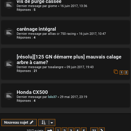
vis de purge cassée
Dernier message par
giome
«
16 juin 2017, 13:36
Réponses :
5
carénage intégral
Dernier message par
allias cr 750 racing
«
16 juin 2017, 10:47
Réponses :
4
[résolu][125 GN démarre plus] mauvais calage
arbre à came?
Dernier message par
tosalangre
«
09 juin 2017, 19:43
Réponses :
21
1
2
Honda CX500
Dernier message par
lolo37
«
29 mai 2017, 23:19
Réponses :
4
Nouveau sujet
Page
1
sur
21
1
2
3
4
5
21
1017 sujets