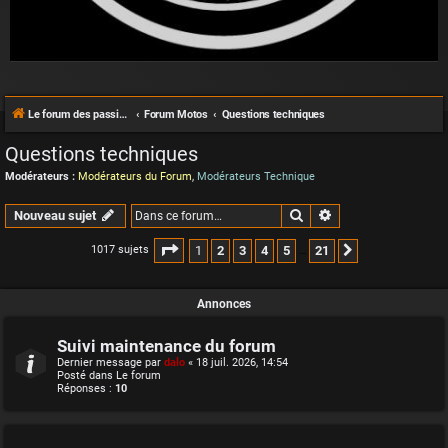
Le forum des passionnés de Café Racer
Forum Motos
Questions techniques
Questions techniques
Modérateurs :
Modérateurs du Forum
,
Modérateurs Technique
Rechercher
Recherche avancée
Nouveau sujet
Page
1
sur
21
1
2
3
4
5
21
1017 sujets
Suivante
…
Annonces
Suivi maintenance du forum
Dernier message par
dalo
«
18 juil. 2026, 14:54
Posté dans
Le forum
Réponses :
10