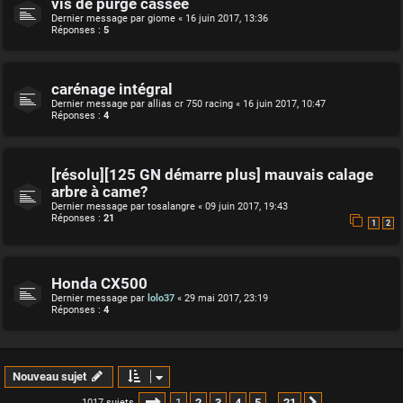
vis de purge cassée
Dernier message par
giome
«
16 juin 2017, 13:36
Réponses :
5
carénage intégral
Dernier message par
allias cr 750 racing
«
16 juin 2017, 10:47
Réponses :
4
[résolu][125 GN démarre plus] mauvais calage
arbre à came?
Dernier message par
tosalangre
«
09 juin 2017, 19:43
Réponses :
21
1
2
Honda CX500
Dernier message par
lolo37
«
29 mai 2017, 23:19
Réponses :
4
Nouveau sujet
Page
1
sur
21
1
2
3
4
5
21
1017 sujets