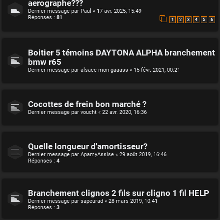
aerographe???
Dernier message par
Paul
«
17 avr. 2025, 15:49
Réponses :
81
1
2
3
4
5
6
Boitier 5 témoins DAYTONA ALPHA branchement
bmw r65
Dernier message par
alsace mon gaaass
«
15 févr. 2021, 00:21
Cocottes de frein bon marché ?
Dernier message par
voucht
«
22 avr. 2020, 16:36
Quelle longueur d'amortisseur?
Dernier message par
ApamyAssise
«
29 août 2019, 16:46
Réponses :
4
Branchement clignos 2 fils sur cligno 1 fil HELP
Dernier message par
sapeurad
«
28 mars 2019, 10:41
Réponses :
3