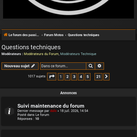
Le forum des passionnés de Café Racer
Forum Motos
Questions techniques
Questions techniques
Modérateurs :
Modérateurs du Forum
,
Modérateurs Technique
Rechercher
Recherche avancée
Nouveau sujet
Page
1
sur
21
1
2
3
4
5
21
1017 sujets
Suivante
…
Annonces
Suivi maintenance du forum
Dernier message par
dalo
«
18 juil. 2026, 14:54
Posté dans
Le forum
Réponses :
10