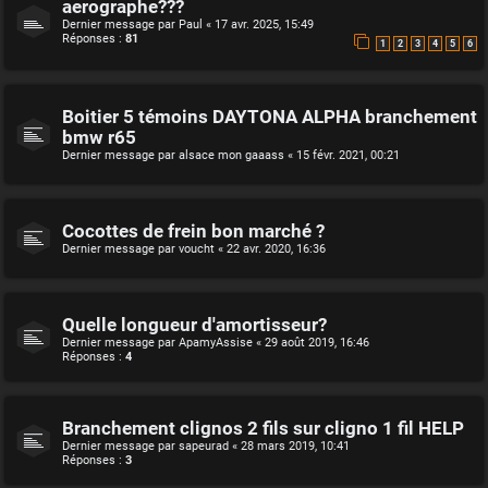
aerographe???
Dernier message par
Paul
«
17 avr. 2025, 15:49
Réponses :
81
1
2
3
4
5
6
Boitier 5 témoins DAYTONA ALPHA branchement
bmw r65
Dernier message par
alsace mon gaaass
«
15 févr. 2021, 00:21
Cocottes de frein bon marché ?
Dernier message par
voucht
«
22 avr. 2020, 16:36
Quelle longueur d'amortisseur?
Dernier message par
ApamyAssise
«
29 août 2019, 16:46
Réponses :
4
Branchement clignos 2 fils sur cligno 1 fil HELP
Dernier message par
sapeurad
«
28 mars 2019, 10:41
Réponses :
3