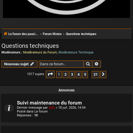
Le forum des passionnés de Café Racer
Forum Motos
Questions techniques
Questions techniques
Modérateurs :
Modérateurs du Forum
,
Modérateurs Technique
Rechercher
Recherche avancée
Nouveau sujet
Page
1
sur
21
1
2
3
4
5
21
1017 sujets
Suivante
…
Annonces
Suivi maintenance du forum
Dernier message par
dalo
«
18 juil. 2026, 14:54
Posté dans
Le forum
Réponses :
10