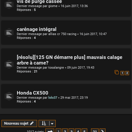
vis de purge cassée
Dernier message par
giome
«
16 juin 2017, 13:36
Réponses :
5
carénage intégral
Dernier message par
allias cr 750 racing
«
16 juin 2017, 10:47
Réponses :
4
[résolu][125 GN démarre plus] mauvais calage
arbre à came?
Dernier message par
tosalangre
«
09 juin 2017, 19:43
Réponses :
21
1
2
Honda CX500
Dernier message par
lolo37
«
29 mai 2017, 23:19
Réponses :
4
Nouveau sujet
Page
1
sur
21
1
2
3
4
5
21
1017 sujets