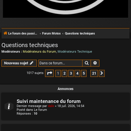
Le forum des passionnés de Café Racer
Forum Motos
Questions techniques
Questions techniques
Modérateurs :
Modérateurs du Forum
,
Modérateurs Technique
Rechercher
Recherche avancée
Nouveau sujet
Page
1
sur
21
1
2
3
4
5
21
1017 sujets
Suivante
…
Annonces
Suivi maintenance du forum
Dernier message par
dalo
«
18 juil. 2026, 14:54
Posté dans
Le forum
Réponses :
10