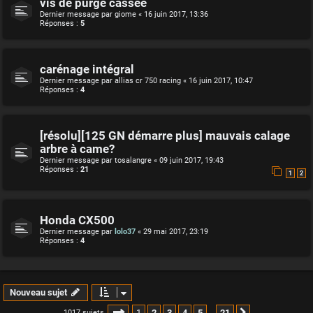
vis de purge cassée
Dernier message par
giome
«
16 juin 2017, 13:36
Réponses :
5
carénage intégral
Dernier message par
allias cr 750 racing
«
16 juin 2017, 10:47
Réponses :
4
[résolu][125 GN démarre plus] mauvais calage
arbre à came?
Dernier message par
tosalangre
«
09 juin 2017, 19:43
Réponses :
21
1
2
Honda CX500
Dernier message par
lolo37
«
29 mai 2017, 23:19
Réponses :
4
Nouveau sujet
Page
1
sur
21
1
2
3
4
5
21
1017 sujets