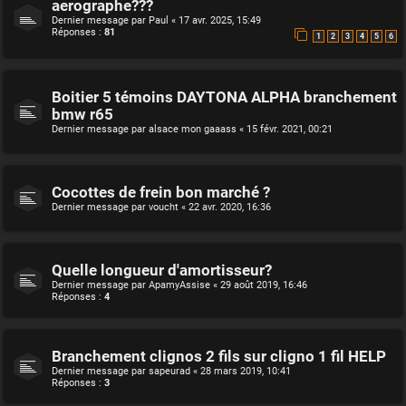
aerographe???
Dernier message par
Paul
«
17 avr. 2025, 15:49
Réponses :
81
1
2
3
4
5
6
Boitier 5 témoins DAYTONA ALPHA branchement
bmw r65
Dernier message par
alsace mon gaaass
«
15 févr. 2021, 00:21
Cocottes de frein bon marché ?
Dernier message par
voucht
«
22 avr. 2020, 16:36
Quelle longueur d'amortisseur?
Dernier message par
ApamyAssise
«
29 août 2019, 16:46
Réponses :
4
Branchement clignos 2 fils sur cligno 1 fil HELP
Dernier message par
sapeurad
«
28 mars 2019, 10:41
Réponses :
3