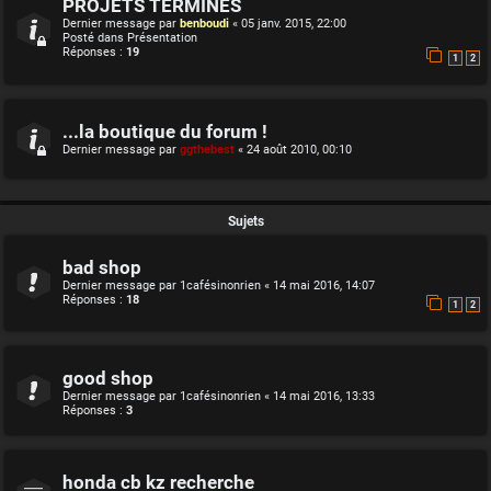
PROJETS TERMINES
Dernier message par
benboudi
«
05 janv. 2015, 22:00
Posté dans
Présentation
Réponses :
19
1
2
...la boutique du forum !
Dernier message par
ggthebest
«
24 août 2010, 00:10
Sujets
bad shop
Dernier message par
1cafésinonrien
«
14 mai 2016, 14:07
Réponses :
18
1
2
good shop
Dernier message par
1cafésinonrien
«
14 mai 2016, 13:33
Réponses :
3
honda cb kz recherche