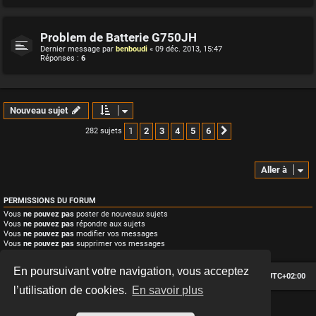
Problem de Batterie G750JH
Dernier message par
benboudi
«
09 déc. 2013, 15:47
Réponses :
6
Nouveau sujet
1
2
3
4
5
6
282 sujets
Suivante
Aller à
PERMISSIONS DU FORUM
Vous
ne pouvez pas
poster de nouveaux sujets
Vous
ne pouvez pas
répondre aux sujets
Vous
ne pouvez pas
modifier vos messages
Vous
ne pouvez pas
supprimer vos messages
Vous
ne pouvez pas
joindre des fichiers
En poursuivant votre navigation, vous acceptez
Le forum des passionnés de Café Racer
Heures au format
UTC+02:00
l’utilisation de cookies.
En savoir plus
*
Hexagon style by
MannixMD