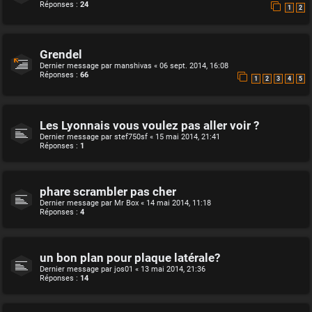
Réponses :
24
1
2
Grendel
Dernier message par
manshivas
«
06 sept. 2014, 16:08
Réponses :
66
1
2
3
4
5
Les Lyonnais vous voulez pas aller voir ?
Dernier message par
stef750sf
«
15 mai 2014, 21:41
Réponses :
1
phare scrambler pas cher
Dernier message par
Mr Box
«
14 mai 2014, 11:18
Réponses :
4
un bon plan pour plaque latérale?
Dernier message par
jos01
«
13 mai 2014, 21:36
Réponses :
14