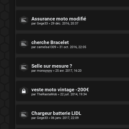
Assurance moto modifié
par
Gege33
»
29 déc. 2016, 20:37
cherche Bracelet
par
camelsa1309
»
31 oct. 2016, 22:05
Selle sur mesure ?
par
monsyyyyy
»
25 avr. 2017, 16:20
veste moto vintage -200€
par
TheRastaMob
»
22 juil. 2014, 19:34
Chargeur batterie LIDL
par
Gege33
»
06 janv. 2017, 22:09