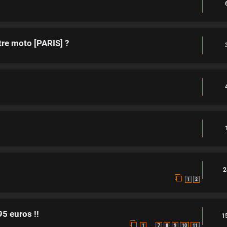
tre moto [PARIS] ?
2
1
2
5 euros !!
1
…
1
7
8
9
10
11