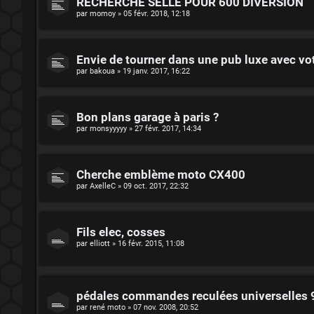
RECHERCHE SELLE POUR 600 DIVERSION
par
momoy
»
05 févr. 2018, 12:18
Envie de tourner dans une pub luxe avec vo
par
bakoua
»
19 janv. 2017, 16:22
Bon plans garage à paris ?
par
monsyyyyy
»
27 févr. 2017, 14:34
Cherche emblème moto CX400
par
AxelleC
»
09 oct. 2017, 22:32
Fils elec, cosses
par
elliott
»
16 févr. 2015, 11:08
pédales commandes reculées universelles 9
par
rené moto
»
07 nov. 2008, 20:52