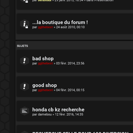
par
benboudi
»
29 janv. 2013, 16:34
» dans
Présentation
...la boutique du forum !
par
ggthebest
»
24 août 2010, 00:10
SUJETS
bad shop
par
ggthebest
»
03 févr. 2014, 23:56
good shop
par
ggthebest
»
04 févr. 2014, 00:15
honda cb kz recherche
par
damebou
»
12 févr. 2016, 14:35