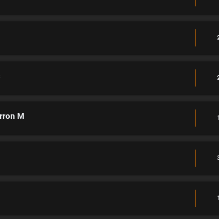
s
arron M