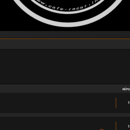
avancée
RÉPO
1
1