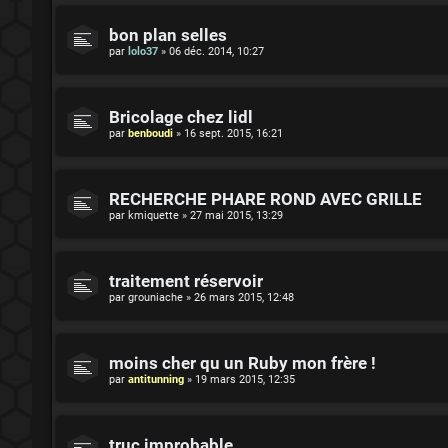
bon plan selles
par
lolo37
»
06 déc. 2014, 10:27
Bricolage chez lidl
par
benboudi
»
16 sept. 2015, 16:21
RECHERCHE PHARE ROND AVEC GRILLE
par
kmiquette
»
27 mai 2015, 13:29
traitement réservoir
par
grouniache
»
26 mars 2015, 12:48
moins cher qu un Ruby mon frère !
par
antitunning
»
19 mars 2015, 12:35
truc improbable