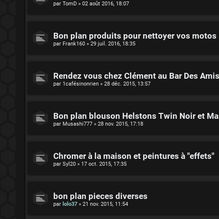
par
TomD
»
02 août 2016, 18:07
Bon plan produits pour nettoyer vos motos
par
Frank160
»
29 juil. 2016, 18:35
Rendez vous chez Clément au Bar Des Ami
par
1cafésinonrien
»
28 déc. 2015, 13:57
Bon plan blouson Helstons Twin Noir et M
par
Musashi777
»
28 nov. 2015, 17:18
Chromer à la maison et peintures à "effets"
par
Syl20
»
17 oct. 2015, 17:35
bon plan pieces diverses
par
lolo37
»
21 nov. 2015, 11:54