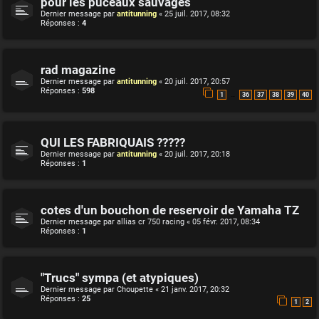
pour les puceaux sauvages
Dernier message par
antitunning
«
25 juil. 2017, 08:32
Réponses :
4
rad magazine
Dernier message par
antitunning
«
20 juil. 2017, 20:57
Réponses :
598
…
1
36
37
38
39
40
QUI LES FABRIQUAIS ?????
Dernier message par
antitunning
«
20 juil. 2017, 20:18
Réponses :
1
cotes d'un bouchon de reservoir de Yamaha TZ
Dernier message par
allias cr 750 racing
«
05 févr. 2017, 08:34
Réponses :
1
"Trucs" sympa (et atypiques)
Dernier message par
Choupette
«
21 janv. 2017, 20:32
Réponses :
25
1
2