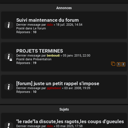
Annonces
Suivi maintenance du forum
Dernier message par
dalo
«
18 juil. 2026, 14:54
Posté dans
Le forum
Réponses :
10
PROJETS TERMINES
Dernier message par
benboudi
«
05 janv. 2015, 22:00
Posté dans
Présentation
Réponses :
19
1
2
[forum] juste un petit rappel s'impose
Dernier message par
ggthebest
«
03 avr. 2008, 19:09
Réponses :
10
Sujets
"le rade"la discute,les ragots,les coups d'gueules
Dernier message par
dalo
«
03 mai 2025, 17:58