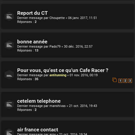
Report du CT
Dernier message par
Choupette
«
06 janv. 2017, 11:51
Réponses :
2
bonne année
Dernier message par
Pado79
«
30 déc. 2016, 22:57
Réponses :
13
Pour vous, qu'est ce qu'un Cafe Racer ?
Dernier message par
antitunning
«
01 nov. 2016, 00:19
Réponses :
35
1
2
3
cetelem telephone
Dernier message par
manshivas
«
21 oct. 2016, 19:43
Réponses :
2
air france contact
Dernier message par
arny
«
21 oct. 2016, 19:34