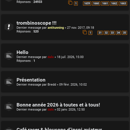
Réponses :
24933
…
1
1659
1660
1661
1662
1663
trombinoscope !!!
Dernier message par
antitunning
«
27 nov. 2017, 09:18
Réponses :
520
…
1
31
32
33
34
35
Hello
Dernier message par
dalo
«
18 juil. 2026, 15:00
Réponses :
1
Présentation
Dernier message par
Bredd
«
09 févr. 2026, 10:02
Bonne année 2026 à toutes et à tous!
Dernier message par
dalo
«
02 janv. 2026, 12:50
Café racer & blousons d’inspi aviateur