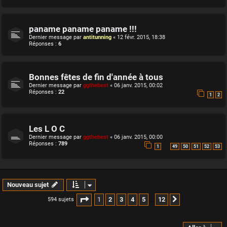
paname paname paname !!!
Dernier message par
antitunning
«
12 févr. 2015, 18:38
Réponses :
6
Bonnes fêtes de fin d'année à tous
Dernier message par
ggthebest
«
06 janv. 2015, 00:02
Réponses :
22
1
2
Les L O C
Dernier message par
ggthebest
«
06 janv. 2015, 00:00
Réponses :
789
…
1
49
50
51
52
53
Nouveau sujet
Page
1
sur
12
1
2
3
4
5
12
594 sujets
Suivante
…