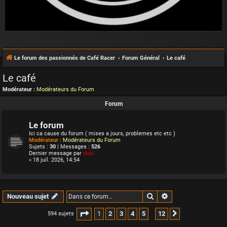
Le forum des passionnés de Café Racer
Forum Général
Le café
Le café
Modérateur :
Modérateurs du Forum
Forum
Le forum
Ici ca cause du forum ( mises a jours, problemes etc etc )
Modérateur :
Modérateurs du Forum
Sujets :
30
| Messages :
526
Dernier message par
dalo
« 18 juil. 2026, 14:54
Rechercher
Recherche avancée
Nouveau sujet
Page
1
sur
12
1
2
3
4
5
12
594 sujets
Suivante
…