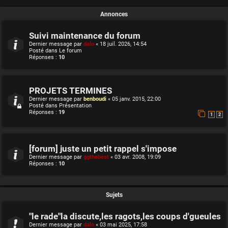
Annonces
Suivi maintenance du forum
Dernier message par
dalo
«
18 juil. 2026, 14:54
Posté dans
Le forum
Réponses :
10
PROJETS TERMINES
Dernier message par
benboudi
«
05 janv. 2015, 22:00
Posté dans
Présentation
Réponses :
19
1
2
[forum] juste un petit rappel s'impose
Dernier message par
ggthebest
«
03 avr. 2008, 19:09
Réponses :
10
Sujets
"le rade"la discute,les ragots,les coups d'gueules
Dernier message par
dalo
«
03 mai 2025, 17:58