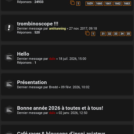
Réponses :
24933
…
1
1659
1660
1661
1662
1663
trombinoscope !!!
Dernier message par
antitunning
«
27 nov. 2017, 09:18
Réponses :
520
…
1
31
32
33
34
35
Hello
Dernier message par
dalo
«
18 juil. 2026, 15:00
Réponses :
1
Présentation
Dernier message par
Bredd
«
09 févr. 2026, 10:02
Bonne année 2026 à toutes et à tous!
Dernier message par
dalo
«
02 janv. 2026, 12:50
Café racer & blousons d’inspi aviateur