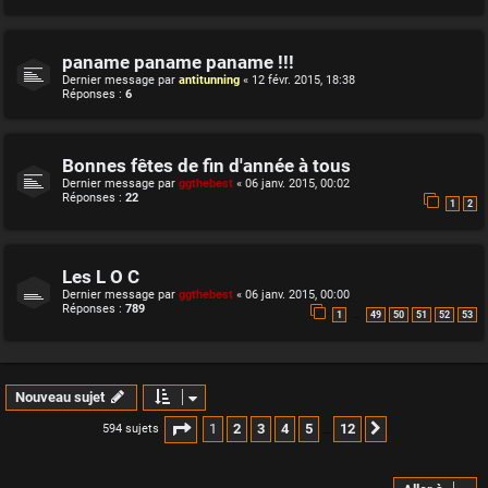
paname paname paname !!!
Dernier message par
antitunning
«
12 févr. 2015, 18:38
Réponses :
6
Bonnes fêtes de fin d'année à tous
Dernier message par
ggthebest
«
06 janv. 2015, 00:02
Réponses :
22
1
2
Les L O C
Dernier message par
ggthebest
«
06 janv. 2015, 00:00
Réponses :
789
…
1
49
50
51
52
53
Nouveau sujet
Page
1
sur
12
1
2
3
4
5
12
594 sujets
Suivante
…