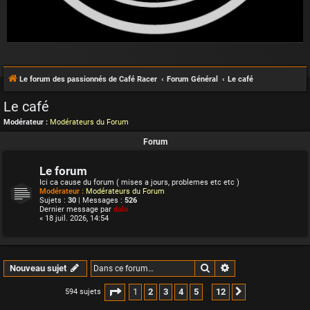
Le forum des passionnés de Café Racer
Forum Général
Le café
Le café
Modérateur :
Modérateurs du Forum
Forum
Le forum
Ici ca cause du forum ( mises a jours, problemes etc etc )
Modérateur :
Modérateurs du Forum
Sujets :
30
| Messages :
526
Dernier message par
dalo
« 18 juil. 2026, 14:54
Rechercher
Recherche avancée
Nouveau sujet
Page
1
sur
12
1
2
3
4
5
12
594 sujets
Suivante
…