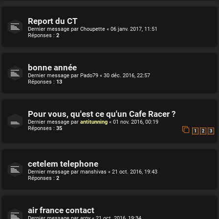
Report du CT
Dernier message par
Choupette
«
06 janv. 2017, 11:51
Réponses :
2
bonne année
Dernier message par
Pado79
«
30 déc. 2016, 22:57
Réponses :
13
Pour vous, qu'est ce qu'un Cafe Racer ?
Dernier message par
antitunning
«
01 nov. 2016, 00:19
Réponses :
35
1
2
3
cetelem telephone
Dernier message par
manshivas
«
21 oct. 2016, 19:43
Réponses :
2
air france contact
Dernier message par
arny
«
21 oct. 2016, 19:34