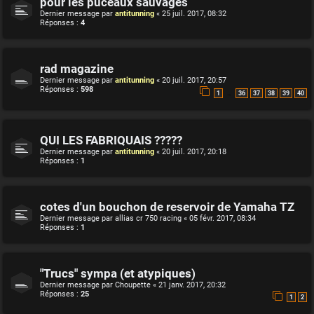
pour les puceaux sauvages
Dernier message par
antitunning
«
25 juil. 2017, 08:32
Réponses :
4
rad magazine
Dernier message par
antitunning
«
20 juil. 2017, 20:57
Réponses :
598
…
1
36
37
38
39
40
QUI LES FABRIQUAIS ?????
Dernier message par
antitunning
«
20 juil. 2017, 20:18
Réponses :
1
cotes d'un bouchon de reservoir de Yamaha TZ
Dernier message par
allias cr 750 racing
«
05 févr. 2017, 08:34
Réponses :
1
"Trucs" sympa (et atypiques)
Dernier message par
Choupette
«
21 janv. 2017, 20:32
Réponses :
25
1
2