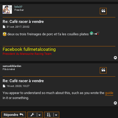
lolo37
Free bar
Re: Café racer à vendre
M
31 oct. 2017, 20:02
e
s
deux ou trois freinages de porc et t'a les couilles plates
s
a
g
e
Facebook fullmetalcoating
President du Manouche Racing Team
samuelddarden
Fils à néné
Re: Café racer à vendre
M
16 oct. 2020, 10:27
e
s
You appear to understand so much about this, such as you wrote the
guide
s
in it or something.
a
g
e
Répondre