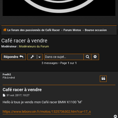
Le forum des passionnés de Café Racer
Forum Motos
Bourse occasion
Café racer à vendre
Modérateur :
Modérateurs du Forum
Rechercher
Recherche a
Répondre
3 messages • Page
1
sur
1
Fred62
Fils à néné
Café racer à vendre
M
31 oct. 2017, 10:27
e
s
Hello à tous je vends mon Café racer BMW K1100 "M"
s
a
g
https://www.leboncoin.fr/motos/1325736302.htm?ca=17_s
e