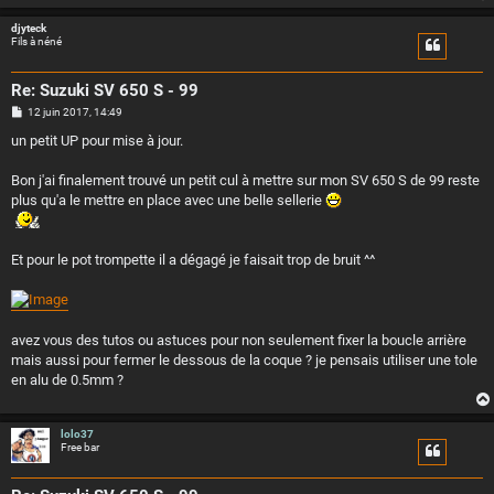
e
djyteck
Fils à néné
Re: Suzuki SV 650 S - 99
M
12 juin 2017, 14:49
e
s
un petit UP pour mise à jour.
s
a
g
Bon j'ai finalement trouvé un petit cul à mettre sur mon SV 650 S de 99 reste
e
plus qu'a le mettre en place avec une belle sellerie
Et pour le pot trompette il a dégagé je faisait trop de bruit ^^
avez vous des tutos ou astuces pour non seulement fixer la boucle arrière
mais aussi pour fermer le dessous de la coque ? je pensais utiliser une tole
en alu de 0.5mm ?
lolo37
Free bar