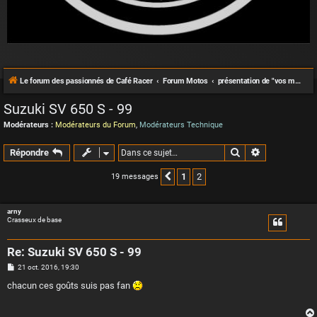
Le forum des passionnés de Café Racer
Forum Motos
présentation de "vos motos"
Suzuki SV 650 S - 99
Modérateurs :
Modérateurs du Forum
,
Modérateurs Technique
Rechercher
Recherche a
Répondre
1
2
19 messages
Précédente
arny
Crasseux de base
Re: Suzuki SV 650 S - 99
M
21 oct. 2016, 19:30
e
s
chacun ces goûts suis pas fan
s
a
g