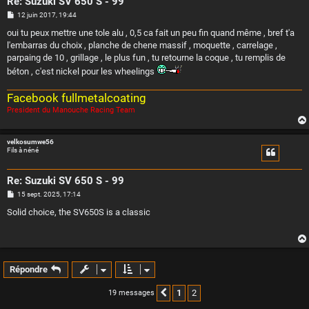
Re: Suzuki SV 650 S - 99
M
12 juin 2017, 19:44
e
s
oui tu peux mettre une tole alu , 0,5 ca fait un peu fin quand même , bref t'a
s
l'embarras du choix , planche de chene massif , moquette , carrelage ,
a
g
parpaing de 10 , grillage , le plus fun , tu retourne la coque , tu remplis de
e
béton , c'est nickel pour les wheelings
Facebook fullmetalcoating
President du Manouche Racing Team
velkosumwe56
Fils à néné
Re: Suzuki SV 650 S - 99
M
15 sept. 2025, 17:14
e
s
Solid choice, the SV650S is a classic
s
a
g
e
Répondre
1
2
19 messages
Précédente