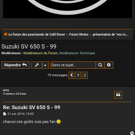
Le forum des passionnés de Café Racer
Forum Motos
présentation de "vos motos"
Suzuki SV 650 S - 99
Modérateurs :
Modérateurs du Forum
,
Modérateurs Technique
Rechercher
Recherche a
Répondre
1
2
19 messages
Précédente
arny
Crasseux de base
Re: Suzuki SV 650 S - 99
M
21 oct. 2016, 19:30
e
s
chacun ces goûts suis pas fan
s
a
g