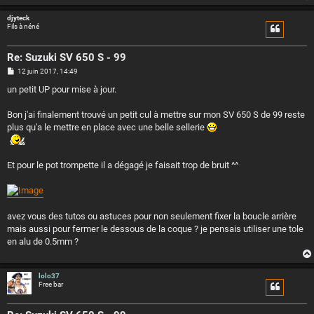
e
djyteck
Fils à néné
Re: Suzuki SV 650 S - 99
M
12 juin 2017, 14:49
e
s
un petit UP pour mise à jour.
s
a
g
Bon j'ai finalement trouvé un petit cul à mettre sur mon SV 650 S de 99 reste
e
plus qu'a le mettre en place avec une belle sellerie
Et pour le pot trompette il a dégagé je faisait trop de bruit ^^
avez vous des tutos ou astuces pour non seulement fixer la boucle arrière
mais aussi pour fermer le dessous de la coque ? je pensais utiliser une tole
en alu de 0.5mm ?
lolo37
Free bar