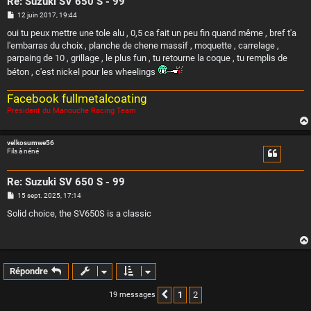
Re: Suzuki SV 650 S - 99
M
12 juin 2017, 19:44
e
s
oui tu peux mettre une tole alu , 0,5 ca fait un peu fin quand même , bref t'a
s
l'embarras du choix , planche de chene massif , moquette , carrelage ,
a
g
parpaing de 10 , grillage , le plus fun , tu retourne la coque , tu remplis de
e
béton , c'est nickel pour les wheelings
Facebook fullmetalcoating
President du Manouche Racing Team
velkosumwe56
Fils à néné
Re: Suzuki SV 650 S - 99
M
15 sept. 2025, 17:14
e
s
Solid choice, the SV650S is a classic
s
a
g
e
Répondre
1
2
19 messages
Précédente