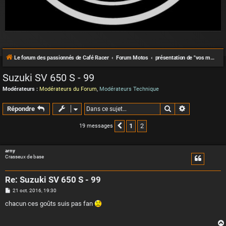
Le forum des passionnés de Café Racer
Forum Motos
présentation de "vos motos"
Suzuki SV 650 S - 99
Modérateurs :
Modérateurs du Forum
,
Modérateurs Technique
Rechercher
Recherche a
Répondre
1
2
19 messages
Précédente
arny
Crasseux de base
Re: Suzuki SV 650 S - 99
M
21 oct. 2016, 19:30
e
s
chacun ces goûts suis pas fan
s
a
g