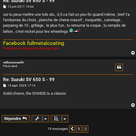
Re: Suzuki SV 650 S - 99
M
12 juin 2017, 19:44
e
s
oui tu peux mettre une tole alu , 0,5 ca fait un peu fin quand même , bref t'a
s
l'embarras du choix , planche de chene massif , moquette , carrelage ,
a
g
parpaing de 10 , grillage , le plus fun , tu retourne la coque , tu remplis de
e
béton , c'est nickel pour les wheelings
Facebook fullmetalcoating
President du Manouche Racing Team
velkosumwe56
Fils à néné
Re: Suzuki SV 650 S - 99
M
15 sept. 2025, 17:14
e
s
Solid choice, the SV650S is a classic
s
a
g
e
Répondre
1
2
19 messages
Précédente