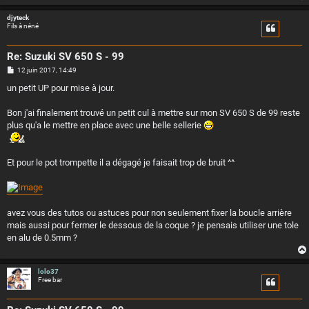
e
djyteck
Fils à néné
Re: Suzuki SV 650 S - 99
M
12 juin 2017, 14:49
e
s
un petit UP pour mise à jour.
s
a
g
Bon j'ai finalement trouvé un petit cul à mettre sur mon SV 650 S de 99 reste
e
plus qu'a le mettre en place avec une belle sellerie
Et pour le pot trompette il a dégagé je faisait trop de bruit ^^
avez vous des tutos ou astuces pour non seulement fixer la boucle arrière
mais aussi pour fermer le dessous de la coque ? je pensais utiliser une tole
en alu de 0.5mm ?
lolo37
Free bar