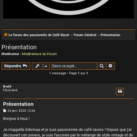
Le forum des passionnés de Café Racer
Forum Général
Présentation
Présentation
Modérateur :
Modérateurs du Forum
Rechercher
Recherche a
Répondre
1 message • Page
1
sur
1
Bredd
Fils à néné
Présentation
M
24 janv. 2026, 12:46
e
s
Bonjour à tous !
s
a
g
Je m'appelle Edwinaa et je suis passionnée de café racers ! Depuis que j'ai
e
découvert cet univers, je suis fascinée par le mélange de style vintage et de