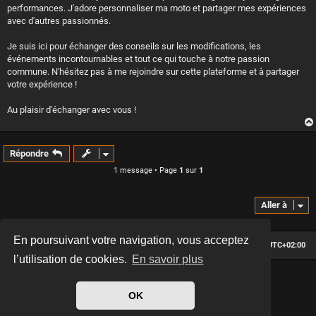
performances. J'adore personnaliser ma moto et partager mes expériences
avec d'autres passionnés.
Je suis ici pour échanger des conseils sur les modifications, les
événements incontournables et tout ce qui touche à notre passion
commune. N'hésitez pas à me rejoindre sur cette plateforme et à partager
votre expérience !
Au plaisir d'échanger avec vous !
Répondre
1 message • Page
1
sur
1
Aller à
En poursuivant votre navigation, vous acceptez
Le forum des passionnés de Café Racer
Heures au format
UTC+02:00
l’utilisation de cookies.
En savoir plus
*
Hexagon style by
MannixMD
*
Style version: 2.2.13
OK
Développé par
phpBB
® Forum Software © phpBB Limited
Traduit par
phpBB-fr.com